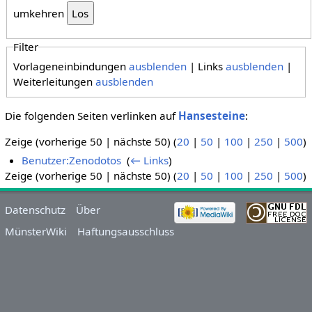
umkehren
Filter
Vorlageneinbindungen
ausblenden
| Links
ausblenden
|
Weiterleitungen
ausblenden
Die folgenden Seiten verlinken auf
Hansesteine
:
Zeige (vorherige 50 | nächste 50) (
20
|
50
|
100
|
250
|
500
)
Benutzer:Zenodotos
‎
(
← Links
)
Zeige (vorherige 50 | nächste 50) (
20
|
50
|
100
|
250
|
500
)
Datenschutz
Über
MünsterWiki
Haftungsausschluss