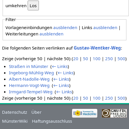
umkehren
Filter
Vorlageneinbindungen
ausblenden
| Links
ausblenden
|
Weiterleitungen
ausblenden
Die folgenden Seiten verlinken auf
Gustav-Wentker-Weg
:
Zeige (vorherige 50 | nächste 50) (
20
|
50
|
100
|
250
|
500
)
Straßen in Münster
‎
(
← Links
)
Ingeborg-Mühlig-Weg
‎
(
← Links
)
Albert-Nadolle-Weg
‎
(
← Links
)
Hermann-Vogt-Weg
‎
(
← Links
)
Irmgard-Tempel-Weg
‎
(
← Links
)
Zeige (vorherige 50 | nächste 50) (
20
|
50
|
100
|
250
|
500
)
Datenschutz
Über
MünsterWiki
Haftungsausschluss