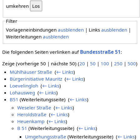
umkehren
Filter
Vorlageneinbindungen
ausblenden
| Links
ausblenden
|
Weiterleitungen
ausblenden
Die folgenden Seiten verlinken auf
Bundesstraße 51
:
Zeige (vorherige 50 | nächste 50) (
20
|
50
|
100
|
250
|
500
)
Mühlhäuser Straße
‎
(
← Links
)
Bürgerinitiative Mauritz
‎
(
← Links
)
Loevelingloh
‎
(
← Links
)
Lohausweg
‎
(
← Links
)
B51
(Weiterleitungsseite) ‎
(
← Links
)
Weseler Straße
‎
(
← Links
)
Heroldstraße
‎
(
← Links
)
Heuenkamp
‎
(
← Links
)
B 51
(Weiterleitungsseite) ‎
(
← Links
)
Umgehungsstraße
(Weiterleitungsseite) ‎
(
← Links
)