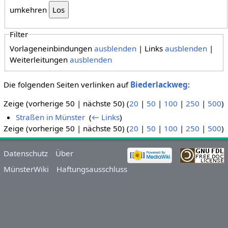
umkehren
Filter
Vorlageneinbindungen
ausblenden
| Links
ausblenden
|
Weiterleitungen
ausblenden
Die folgenden Seiten verlinken auf
Biederlackweg
:
Zeige (vorherige 50 | nächste 50) (
20
|
50
|
100
|
250
|
500
)
Straßen in Münster
‎
(
← Links
)
Zeige (vorherige 50 | nächste 50) (
20
|
50
|
100
|
250
|
500
)
Datenschutz
Über
MünsterWiki
Haftungsausschluss