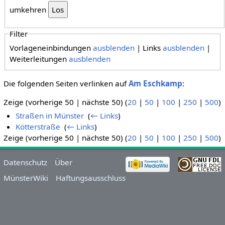
umkehren
Filter
Vorlageneinbindungen
ausblenden
| Links
ausblenden
|
Weiterleitungen
ausblenden
Die folgenden Seiten verlinken auf
Am Eschkamp
:
Zeige (vorherige 50 | nächste 50) (
20
|
50
|
100
|
250
|
500
)
Straßen in Münster
‎
(
← Links
)
Kötterstraße
‎
(
← Links
)
Zeige (vorherige 50 | nächste 50) (
20
|
50
|
100
|
250
|
500
)
Datenschutz
Über
MünsterWiki
Haftungsausschluss