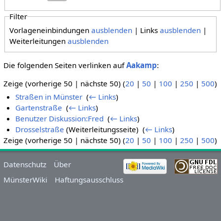
Filter
Vorlageneinbindungen
ausblenden
| Links
ausblenden
|
Weiterleitungen
ausblenden
Die folgenden Seiten verlinken auf
Aakamp
:
Zeige (vorherige 50 | nächste 50) (
20
|
50
|
100
|
250
|
500
)
Straßen in Münster
‎
(
← Links
)
Gartenstraße
‎
(
← Links
)
Benutzer Diskussion:Fred
‎
(
← Links
)
Drosselstraße
(Weiterleitungsseite) ‎
(
← Links
)
Zeige (vorherige 50 | nächste 50) (
20
|
50
|
100
|
250
|
500
)
Datenschutz
Über
MünsterWiki
Haftungsausschluss