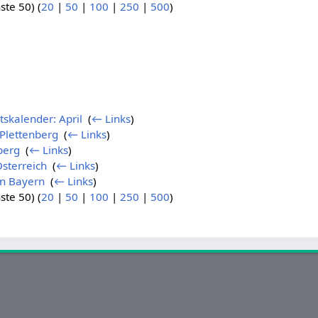
ste 50) (
20
|
50
|
100
|
250
|
500
)
skalender: April
‎
(
← Links
)
 Plettenberg
‎
(
← Links
)
berg
‎
(
← Links
)
sterreich
‎
(
← Links
)
on Bayern
‎
(
← Links
)
ste 50) (
20
|
50
|
100
|
250
|
500
)