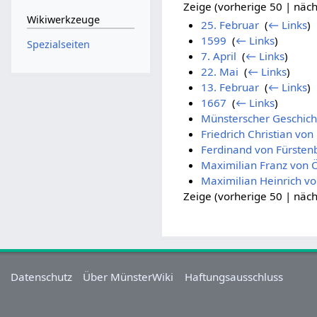
Zeige (vorherige 50 | näch
Wikiwerkzeuge
25. Februar
‎
(
← Links
)
1599
‎
(
← Links
)
Spezialseiten
7. April
‎
(
← Links
)
22. Mai
‎
(
← Links
)
13. Februar
‎
(
← Links
)
1667
‎
(
← Links
)
Münsterscher Geschicht
Friedrich Christian von
Ferdinand von Fürsten
Maximilian Franz von Ö
Maximilian Heinrich v
Zeige (vorherige 50 | näch
Datenschutz
Über MünsterWiki
Haftungsausschluss