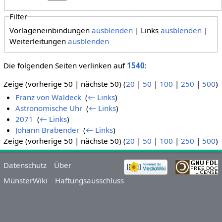
Filter
Vorlageneinbindungen
ausblenden
| Links
ausblenden
|
Weiterleitungen
ausblenden
Die folgenden Seiten verlinken auf
1540
:
Zeige (vorherige 50 | nächste 50) (
20
|
50
|
100
|
250
|
500
)
Franz von Waldeck
‎
(
← Links
)
Astronomische Uhr
‎
(
← Links
)
2071
‎
(
← Links
)
Johann Brabender
‎
(
← Links
)
Zeige (vorherige 50 | nächste 50) (
20
|
50
|
100
|
250
|
500
)
Datenschutz
Über
MünsterWiki
Haftungsausschluss